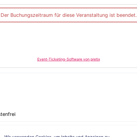
Der Buchungszeitraum für diese Veranstaltung ist beendet.
Event-Ticketing-Software von pretix
tenfrei
nload - Was jeder über KI wissen sollte (pdf, 414 KB)
Wir verwenden Cookies, um Inhalte und Anzeigen zu