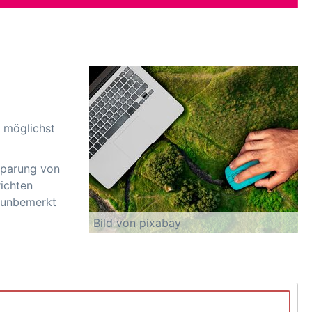
k möglichst
nsparung von
ichten
h unbemerkt
Bild von pixabay