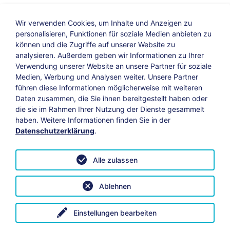
Wir verwenden Cookies, um Inhalte und Anzeigen zu
personalisieren, Funktionen für soziale Medien anbieten zu
können und die Zugriffe auf unserer Website zu
analysieren. Außerdem geben wir Informationen zu Ihrer
Verwendung unserer Website an unsere Partner für soziale
Bildungs-Blog
|
Instagram
|
Facebook
|
Medien, Werbung und Analysen weiter. Unsere Partner
YouTube
führen diese Informationen möglicherweise mit weiteren
Daten zusammen, die Sie ihnen bereitgestellt haben oder
die sie im Rahmen Ihrer Nutzung der Dienste gesammelt
Impressum
Suche
Datenschutz
haben. Weitere Informationen finden Sie in der
Datenschutzerklärung
.
Barrierefreiheit
Leichte Sprache
AGB
Alle zulassen
Vertrag widerrufen
Datenschutzeinstellungen anpassen
Ablehnen
© 2026 KAB Bamberg | Alle Rechte vorbehalten.
Einstellungen bearbeiten