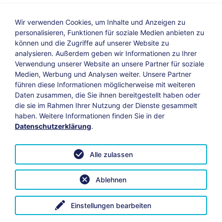
Wir verwenden Cookies, um Inhalte und Anzeigen zu
personalisieren, Funktionen für soziale Medien anbieten zu
können und die Zugriffe auf unserer Website zu
analysieren. Außerdem geben wir Informationen zu Ihrer
Verwendung unserer Website an unsere Partner für soziale
Bildungs-Blog
|
Instagram
|
Facebook
|
Medien, Werbung und Analysen weiter. Unsere Partner
YouTube
führen diese Informationen möglicherweise mit weiteren
Daten zusammen, die Sie ihnen bereitgestellt haben oder
die sie im Rahmen Ihrer Nutzung der Dienste gesammelt
Impressum
Suche
Datenschutz
haben. Weitere Informationen finden Sie in der
Datenschutzerklärung
.
Barrierefreiheit
Leichte Sprache
AGB
Alle zulassen
Vertrag widerrufen
Datenschutzeinstellungen anpassen
Ablehnen
© 2026 KAB Bamberg | Alle Rechte vorbehalten.
Einstellungen bearbeiten