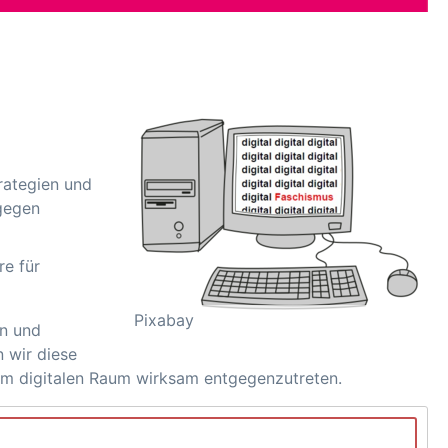
trategien und
gegen
e für
Pixabay
en und
 wir diese
im digitalen Raum wirksam entgegenzutreten.