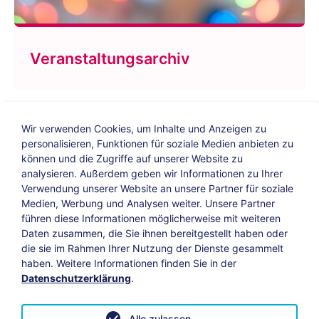
Veranstaltungsarchiv
Wir verwenden Cookies, um Inhalte und Anzeigen zu
personalisieren, Funktionen für soziale Medien anbieten zu
können und die Zugriffe auf unserer Website zu
analysieren. Außerdem geben wir Informationen zu Ihrer
Verwendung unserer Website an unsere Partner für soziale
Bildungs-Blog
|
Instagram
|
Facebook
|
Medien, Werbung und Analysen weiter. Unsere Partner
YouTube
führen diese Informationen möglicherweise mit weiteren
Daten zusammen, die Sie ihnen bereitgestellt haben oder
die sie im Rahmen Ihrer Nutzung der Dienste gesammelt
Impressum
Suche
Datenschutz
haben. Weitere Informationen finden Sie in der
Datenschutzerklärung
.
Barrierefreiheit
Leichte Sprache
AGB
Alle zulassen