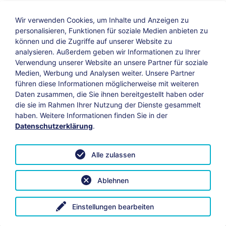
Wir verwenden Cookies, um Inhalte und Anzeigen zu
personalisieren, Funktionen für soziale Medien anbieten zu
können und die Zugriffe auf unserer Website zu
analysieren. Außerdem geben wir Informationen zu Ihrer
Verwendung unserer Website an unsere Partner für soziale
Bildungs-Blog
|
Instagram
|
Facebook
|
Medien, Werbung und Analysen weiter. Unsere Partner
YouTube
führen diese Informationen möglicherweise mit weiteren
Daten zusammen, die Sie ihnen bereitgestellt haben oder
die sie im Rahmen Ihrer Nutzung der Dienste gesammelt
Impressum
Suche
Datenschutz
haben. Weitere Informationen finden Sie in der
Datenschutzerklärung
.
Barrierefreiheit
Leichte Sprache
AGB
Alle zulassen
Vertrag widerrufen
Datenschutzeinstellungen anpassen
Ablehnen
© 2026 KAB Bamberg | Alle Rechte vorbehalten.
Einstellungen bearbeiten