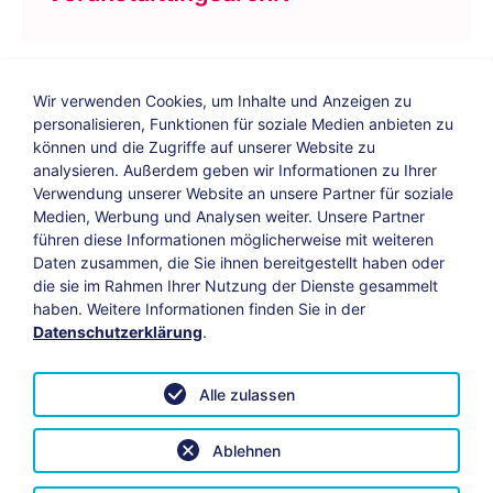
Wir verwenden Cookies, um Inhalte und Anzeigen zu
personalisieren, Funktionen für soziale Medien anbieten zu
können und die Zugriffe auf unserer Website zu
analysieren. Außerdem geben wir Informationen zu Ihrer
Verwendung unserer Website an unsere Partner für soziale
Bildungs-Blog
|
Instagram
|
Facebook
|
Medien, Werbung und Analysen weiter. Unsere Partner
YouTube
führen diese Informationen möglicherweise mit weiteren
Daten zusammen, die Sie ihnen bereitgestellt haben oder
die sie im Rahmen Ihrer Nutzung der Dienste gesammelt
Impressum
Suche
Datenschutz
haben. Weitere Informationen finden Sie in der
Datenschutzerklärung
.
Barrierefreiheit
Leichte Sprache
AGB
Alle zulassen
Vertrag widerrufen
Datenschutzeinstellungen anpassen
Ablehnen
© 2026 KAB Bamberg | Alle Rechte vorbehalten.