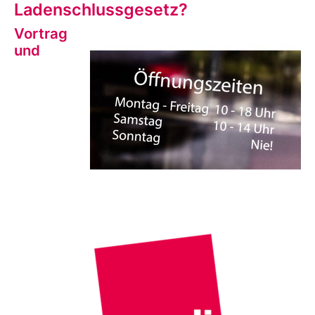
Ladenschlussgesetz?
Vortrag
und