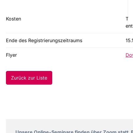
Kosten
Tei
ent
Ende des Registrierungszeitraums
15.
Flyer
Dow
Zurück zur Liste
Unsere Online-Seminare finden über Zoom statt. B