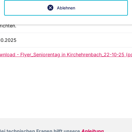
Ablehnen
lnahmegebühr inkl. Stehkaffee, Mittagessen und Nachmittags
richten.
10.2025
nload - Flyer_Seniorentag in Kirchehrenbach_22-10-25 (pd
ei technischen Fragen hilft unsere
Anleitung
.