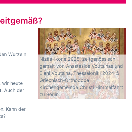
 zeitgemäß?
 den Wurzeln
Nizäa-Ikone 2025, zeitgenössisch
gemalt von Anastasios Voutsinas und
Eleni Voutsina, Thessaloniki 2024 ©
Griechisch-Orthodoxe
 wir heute
Kirchengemeinde Christi Himmelfahrt
t! Auch der
zu Berlin
en. Kann der
ts?