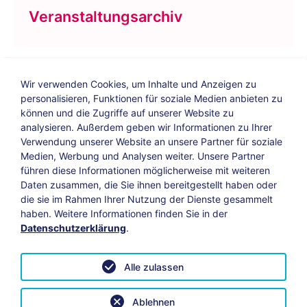
Veranstaltungsarchiv
Wir verwenden Cookies, um Inhalte und Anzeigen zu
personalisieren, Funktionen für soziale Medien anbieten zu
können und die Zugriffe auf unserer Website zu
analysieren. Außerdem geben wir Informationen zu Ihrer
Verwendung unserer Website an unsere Partner für soziale
Bildungs-Blog
|
Instagram
|
Facebook
|
Medien, Werbung und Analysen weiter. Unsere Partner
YouTube
führen diese Informationen möglicherweise mit weiteren
Daten zusammen, die Sie ihnen bereitgestellt haben oder
die sie im Rahmen Ihrer Nutzung der Dienste gesammelt
Impressum
Suche
Datenschutz
haben. Weitere Informationen finden Sie in der
Datenschutzerklärung
.
Barrierefreiheit
Leichte Sprache
AGB
Alle zulassen
Vertrag widerrufen
Datenschutzeinstellungen anpassen
Ablehnen