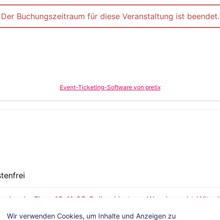
Der Buchungszeitraum für diese Veranstaltung ist beendet.
Event-Ticketing-Software von pretix
tenfrei
nload - Flyer_13-11-25 Online-Vortrag_Was-braucht-Witscha
Wir verwenden Cookies, um Inhalte und Anzeigen zu