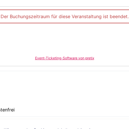
Der Buchungszeitraum für diese Veranstaltung ist beendet.
Event-Ticketing-Software von pretix
tenfrei
nload - Flyer_Von_Populismus_und_Hassrede_Online_29-01