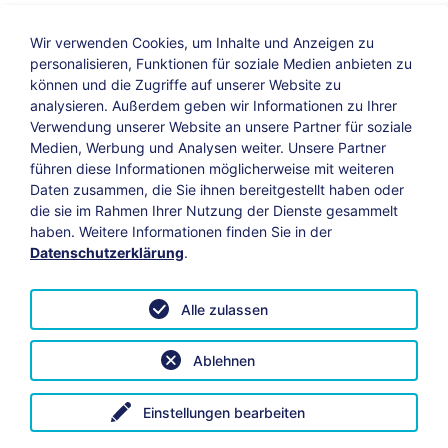
Wir verwenden Cookies, um Inhalte und Anzeigen zu
personalisieren, Funktionen für soziale Medien anbieten zu
können und die Zugriffe auf unserer Website zu
analysieren. Außerdem geben wir Informationen zu Ihrer
Verwendung unserer Website an unsere Partner für soziale
Bildungs-Blog
|
Instagram
|
Facebook
|
Medien, Werbung und Analysen weiter. Unsere Partner
YouTube
führen diese Informationen möglicherweise mit weiteren
Daten zusammen, die Sie ihnen bereitgestellt haben oder
die sie im Rahmen Ihrer Nutzung der Dienste gesammelt
Impressum
Suche
Datenschutz
haben. Weitere Informationen finden Sie in der
Datenschutzerklärung
.
Barrierefreiheit
Leichte Sprache
AGB
Alle zulassen
Vertrag widerrufen
Datenschutzeinstellungen anpassen
Ablehnen
© 2026 KAB Bamberg | Alle Rechte vorbehalten.
Einstellungen bearbeiten