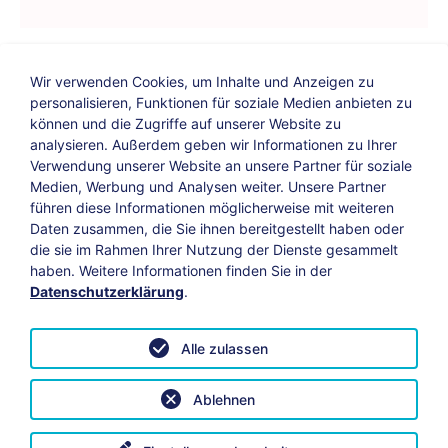
Wir verwenden Cookies, um Inhalte und Anzeigen zu
personalisieren, Funktionen für soziale Medien anbieten zu
können und die Zugriffe auf unserer Website zu
analysieren. Außerdem geben wir Informationen zu Ihrer
Verwendung unserer Website an unsere Partner für soziale
Bildungs-Blog
|
Instagram
|
Facebook
|
Medien, Werbung und Analysen weiter. Unsere Partner
YouTube
führen diese Informationen möglicherweise mit weiteren
Daten zusammen, die Sie ihnen bereitgestellt haben oder
die sie im Rahmen Ihrer Nutzung der Dienste gesammelt
Impressum
Suche
Datenschutz
haben. Weitere Informationen finden Sie in der
Datenschutzerklärung
.
Barrierefreiheit
Leichte Sprache
AGB
Alle zulassen
Vertrag widerrufen
Datenschutzeinstellungen anpassen
Ablehnen
© 2026 KAB Bamberg | Alle Rechte vorbehalten.