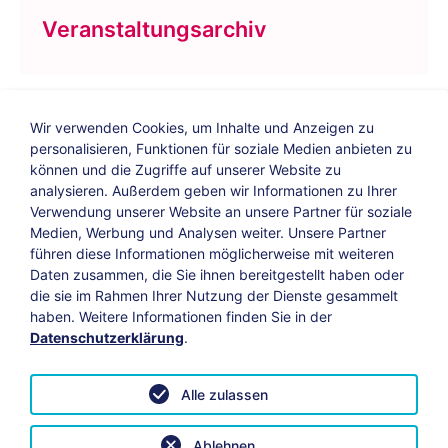
Veranstaltungsarchiv
Wir verwenden Cookies, um Inhalte und Anzeigen zu
personalisieren, Funktionen für soziale Medien anbieten zu
können und die Zugriffe auf unserer Website zu
analysieren. Außerdem geben wir Informationen zu Ihrer
Verwendung unserer Website an unsere Partner für soziale
Bildungs-Blog
|
Instagram
|
Facebook
|
Medien, Werbung und Analysen weiter. Unsere Partner
YouTube
führen diese Informationen möglicherweise mit weiteren
Daten zusammen, die Sie ihnen bereitgestellt haben oder
die sie im Rahmen Ihrer Nutzung der Dienste gesammelt
Impressum
Suche
Datenschutz
haben. Weitere Informationen finden Sie in der
Datenschutzerklärung
.
Barrierefreiheit
Leichte Sprache
AGB
Alle zulassen
Vertrag widerrufen
Datenschutzeinstellungen anpassen
Ablehnen