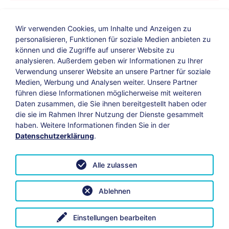
Wir verwenden Cookies, um Inhalte und Anzeigen zu
personalisieren, Funktionen für soziale Medien anbieten zu
können und die Zugriffe auf unserer Website zu
analysieren. Außerdem geben wir Informationen zu Ihrer
Verwendung unserer Website an unsere Partner für soziale
Bildungs-Blog
|
Instagram
|
Facebook
|
Medien, Werbung und Analysen weiter. Unsere Partner
YouTube
führen diese Informationen möglicherweise mit weiteren
Daten zusammen, die Sie ihnen bereitgestellt haben oder
die sie im Rahmen Ihrer Nutzung der Dienste gesammelt
Impressum
Suche
Datenschutz
haben. Weitere Informationen finden Sie in der
Datenschutzerklärung
.
Barrierefreiheit
Leichte Sprache
AGB
Alle zulassen
Vertrag widerrufen
Datenschutzeinstellungen anpassen
Ablehnen
© 2026 KAB Bamberg | Alle Rechte vorbehalten.
Einstellungen bearbeiten