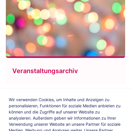
Veranstaltungsarchiv
Wir verwenden Cookies, um Inhalte und Anzeigen zu
personalisieren, Funktionen für soziale Medien anbieten zu
können und die Zugriffe auf unserer Website zu
analysieren. Außerdem geben wir Informationen zu Ihrer
Verwendung unserer Website an unsere Partner für soziale
Bildungs-Blog
|
Instagram
|
Facebook
|
Medien, Werbung und Analysen weiter. Unsere Partner