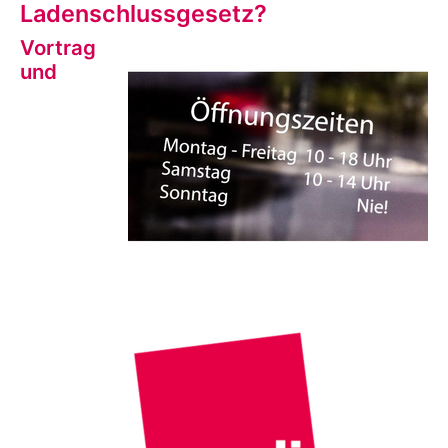
Ladenschlussgesetz?
Vortrag
und