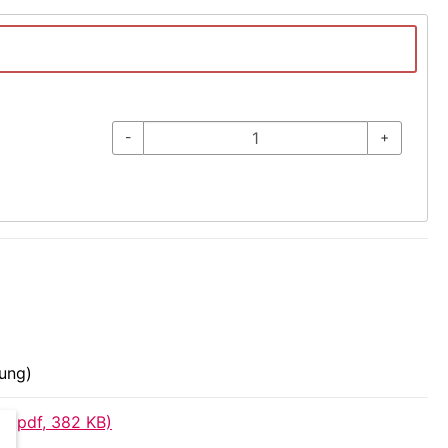
-
+
dung)
 (pdf, 382 KB)