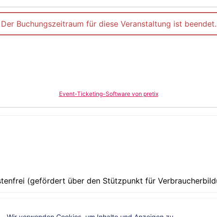
Der Buchungszeitraum für diese Veranstaltung ist beendet.
Event-Ticketing-Software von pretix
tenfrei (gefördert über den Stützpunkt für Verbraucherbil
nload - Flyer_Online-Vortrag_Zins-oder-Dividend_27-10-25
Wir verwenden Cookies, um Inhalte und Anzeigen zu