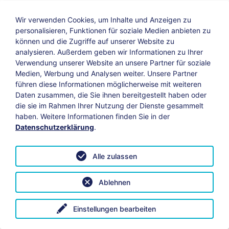
Wir verwenden Cookies, um Inhalte und Anzeigen zu
personalisieren, Funktionen für soziale Medien anbieten zu
können und die Zugriffe auf unserer Website zu
analysieren. Außerdem geben wir Informationen zu Ihrer
Verwendung unserer Website an unsere Partner für soziale
Bildungs-Blog
|
Instagram
|
Facebook
|
Medien, Werbung und Analysen weiter. Unsere Partner
YouTube
führen diese Informationen möglicherweise mit weiteren
Daten zusammen, die Sie ihnen bereitgestellt haben oder
die sie im Rahmen Ihrer Nutzung der Dienste gesammelt
Impressum
Suche
Datenschutz
haben. Weitere Informationen finden Sie in der
Datenschutzerklärung
.
Barrierefreiheit
Leichte Sprache
AGB
Alle zulassen
Vertrag widerrufen
Datenschutzeinstellungen anpassen
Ablehnen
© 2026 KAB Bamberg | Alle Rechte vorbehalten.
Einstellungen bearbeiten