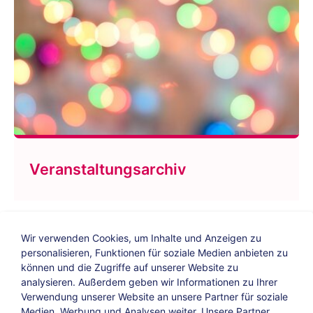
Veranstaltungsarchiv
Wir verwenden Cookies, um Inhalte und Anzeigen zu
personalisieren, Funktionen für soziale Medien anbieten zu
können und die Zugriffe auf unserer Website zu
analysieren. Außerdem geben wir Informationen zu Ihrer
Verwendung unserer Website an unsere Partner für soziale
Bildungs-Blog
|
Instagram
|
Facebook
|
Medien, Werbung und Analysen weiter. Unsere Partner