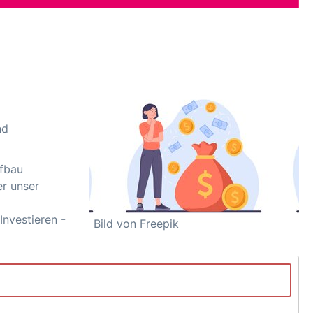
nd
ufbau
er unser
nvestieren -
Bild von Freepik