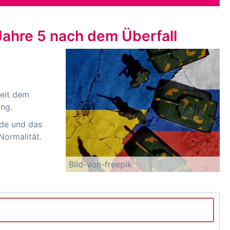
Jahre 5 nach dem Überfall
seit dem
ung.
nde und das
Normalität.
Bild-von-freepik