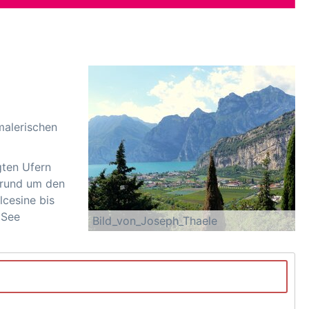
malerischen
gten Ufern
n rund um den
lcesine bis
 See
Bild_von_Joseph_Thaele