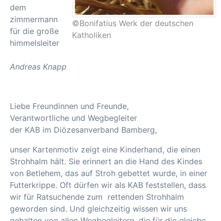
dem
zimmermann
©Bonifatius Werk der deutschen
für die große
Katholiken
himmelsleiter
Andreas Knapp
Liebe Freundinnen und Freunde,
Verantwortliche und Wegbegleiter
der KAB im Diözesanverband Bamberg,
unser Kartenmotiv zeigt eine Kinderhand, die einen
Strohhalm hält. Sie erinnert an die Hand des Kindes
von Betlehem, das auf Stroh gebettet wurde, in einer
Futterkrippe. Oft dürfen wir als KAB feststellen, dass
wir für Ratsuchende zum  rettenden Strohhalm
geworden sind. Und gleichzeitig wissen wir uns
gehalten von allen Wegbegleitern, die für die gleiche