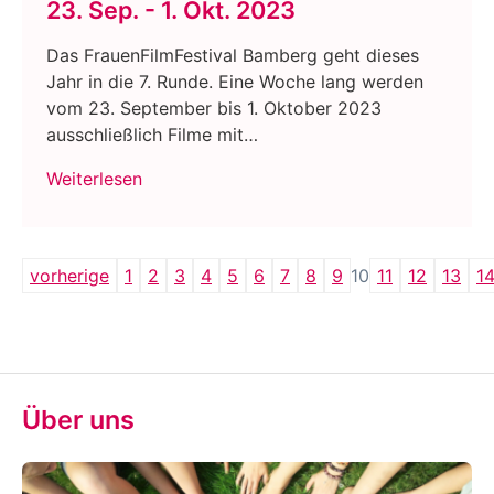
23. Sep. - 1. Okt. 2023
Das FrauenFilmFestival Bamberg geht dieses
Jahr in die 7. Runde. Eine Woche lang werden
vom 23. September bis 1. Oktober 2023
ausschließlich Filme mit…
Weiterlesen
vorherige
1
2
3
4
5
6
7
8
9
10
11
12
13
1
Über uns