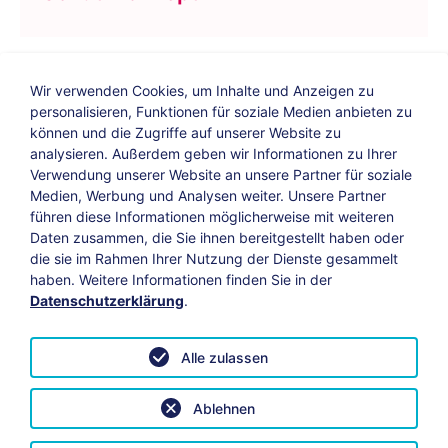
Wir verwenden Cookies, um Inhalte und Anzeigen zu
personalisieren, Funktionen für soziale Medien anbieten zu
können und die Zugriffe auf unserer Website zu
analysieren. Außerdem geben wir Informationen zu Ihrer
Verwendung unserer Website an unsere Partner für soziale
Bildungs-Blog
|
Instagram
|
Facebook
|
Medien, Werbung und Analysen weiter. Unsere Partner
YouTube
führen diese Informationen möglicherweise mit weiteren
Daten zusammen, die Sie ihnen bereitgestellt haben oder
die sie im Rahmen Ihrer Nutzung der Dienste gesammelt
Impressum
Suche
Datenschutz
haben. Weitere Informationen finden Sie in der
Datenschutzerklärung
.
Barrierefreiheit
Leichte Sprache
AGB
Alle zulassen
Vertrag widerrufen
Datenschutzeinstellungen anpassen
Ablehnen
© 2026 KAB Bamberg | Alle Rechte vorbehalten.