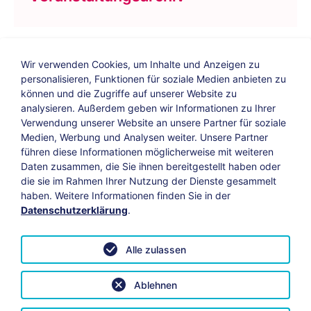
Wir verwenden Cookies, um Inhalte und Anzeigen zu
personalisieren, Funktionen für soziale Medien anbieten zu
können und die Zugriffe auf unserer Website zu
analysieren. Außerdem geben wir Informationen zu Ihrer
Verwendung unserer Website an unsere Partner für soziale
Bildungs-Blog
|
Instagram
|
Facebook
|
Medien, Werbung und Analysen weiter. Unsere Partner
YouTube
führen diese Informationen möglicherweise mit weiteren
Daten zusammen, die Sie ihnen bereitgestellt haben oder
die sie im Rahmen Ihrer Nutzung der Dienste gesammelt
Impressum
Suche
Datenschutz
haben. Weitere Informationen finden Sie in der
Datenschutzerklärung
.
Barrierefreiheit
Leichte Sprache
AGB
Alle zulassen
Vertrag widerrufen
Datenschutzeinstellungen anpassen
Ablehnen
© 2026 KAB Bamberg | Alle Rechte vorbehalten.