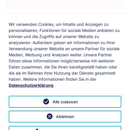
Wir verwenden Cookies, um Inhalte und Anzeigen zu
personalisieren, Funktionen für soziale Medien anbieten zu
können und die Zugriffe auf unserer Website zu
analysieren. Außerdem geben wir Informationen zu Ihrer
Verwendung unserer Website an unsere Partner für soziale
Bildungs-Blog
|
Instagram
|
Facebook
|
Medien, Werbung und Analysen weiter. Unsere Partner
YouTube
führen diese Informationen möglicherweise mit weiteren
Daten zusammen, die Sie ihnen bereitgestellt haben oder
die sie im Rahmen Ihrer Nutzung der Dienste gesammelt
Impressum
Suche
Datenschutz
haben. Weitere Informationen finden Sie in der
Datenschutzerklärung
.
Barrierefreiheit
Leichte Sprache
AGB
Alle zulassen
Vertrag widerrufen
Datenschutzeinstellungen anpassen
Ablehnen
© 2026 KAB Bamberg | Alle Rechte vorbehalten.