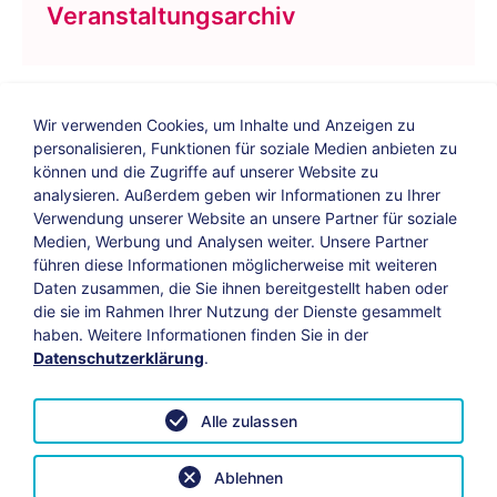
Veranstaltungsarchiv
Wir verwenden Cookies, um Inhalte und Anzeigen zu
personalisieren, Funktionen für soziale Medien anbieten zu
können und die Zugriffe auf unserer Website zu
analysieren. Außerdem geben wir Informationen zu Ihrer
Verwendung unserer Website an unsere Partner für soziale
Bildungs-Blog
|
Instagram
|
Facebook
|
Medien, Werbung und Analysen weiter. Unsere Partner
YouTube
führen diese Informationen möglicherweise mit weiteren
Daten zusammen, die Sie ihnen bereitgestellt haben oder
die sie im Rahmen Ihrer Nutzung der Dienste gesammelt
Impressum
Suche
Datenschutz
haben. Weitere Informationen finden Sie in der
Datenschutzerklärung
.
Barrierefreiheit
Leichte Sprache
AGB
Alle zulassen
Vertrag widerrufen
Datenschutzeinstellungen anpassen
Ablehnen