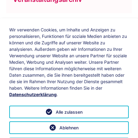
Wir verwenden Cookies, um Inhalte und Anzeigen zu
personalisieren, Funktionen für soziale Medien anbieten zu
können und die Zugriffe auf unserer Website zu
analysieren. Außerdem geben wir Informationen zu Ihrer
Verwendung unserer Website an unsere Partner für soziale
Bildungs-Blog
|
Instagram
|
Facebook
|
Medien, Werbung und Analysen weiter. Unsere Partner
YouTube
führen diese Informationen möglicherweise mit weiteren
Daten zusammen, die Sie ihnen bereitgestellt haben oder
die sie im Rahmen Ihrer Nutzung der Dienste gesammelt
Impressum
Suche
Datenschutz
haben. Weitere Informationen finden Sie in der
Datenschutzerklärung
.
Barrierefreiheit
Leichte Sprache
AGB
Alle zulassen
Vertrag widerrufen
Datenschutzeinstellungen anpassen
Ablehnen
© 2026 KAB Bamberg | Alle Rechte vorbehalten.