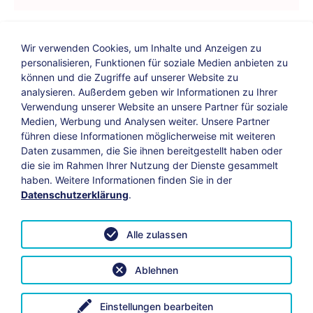
Wir verwenden Cookies, um Inhalte und Anzeigen zu
personalisieren, Funktionen für soziale Medien anbieten zu
können und die Zugriffe auf unserer Website zu
analysieren. Außerdem geben wir Informationen zu Ihrer
Verwendung unserer Website an unsere Partner für soziale
Bildungs-Blog
|
Instagram
|
Facebook
|
Medien, Werbung und Analysen weiter. Unsere Partner
YouTube
führen diese Informationen möglicherweise mit weiteren
Daten zusammen, die Sie ihnen bereitgestellt haben oder
die sie im Rahmen Ihrer Nutzung der Dienste gesammelt
Impressum
Suche
Datenschutz
haben. Weitere Informationen finden Sie in der
Datenschutzerklärung
.
Barrierefreiheit
Leichte Sprache
AGB
Alle zulassen
Vertrag widerrufen
Datenschutzeinstellungen anpassen
Ablehnen
© 2026 KAB Bamberg | Alle Rechte vorbehalten.
Einstellungen bearbeiten